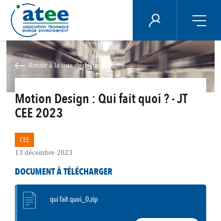
Panneau de gestion des cookies
ÉNERGIE PLUS
Aller
au
contenu
Retour à la liste de documentation
principal
Motion Design : Qui fait quoi ? - JT
CEE 2023
CEE
13 décembre 2023
DOCUMENT À TÉLÉCHARGER
qui fait quoi_0.zip