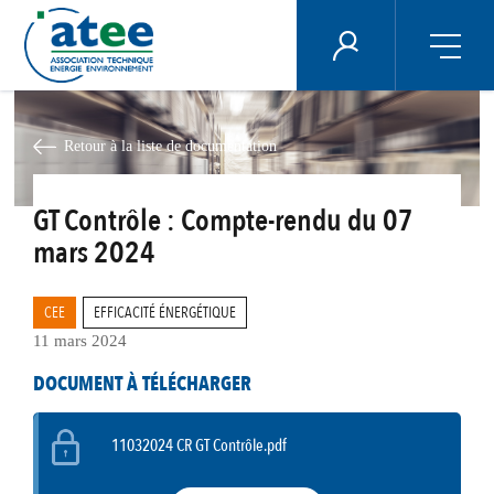
Panneau de gestion des cookies
ÉNERGIE PLUS
Aller
au
contenu
Retour à la liste de documentation
principal
GT Contrôle : Compte-rendu du 07
mars 2024
CEE
EFFICACITÉ ÉNERGÉTIQUE
11 mars 2024
DOCUMENT À TÉLÉCHARGER
11032024 CR GT Contrôle.pdf