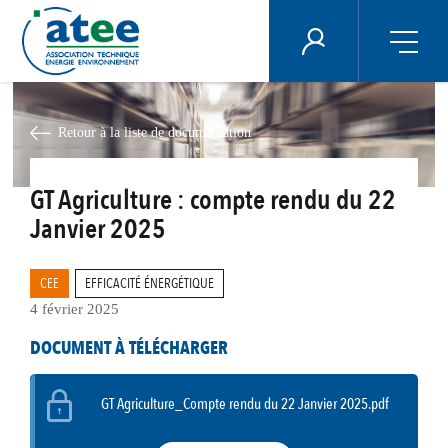
Panneau de gestion des cookies
ÉNERGIE PLUS
Aller
au
contenu
Retour à la liste de documentation
principal
GT Agriculture : compte rendu du 22
Janvier 2025
CEE
EFFICACITÉ ÉNERGÉTIQUE
4 février 2025
DOCUMENT À TÉLÉCHARGER
GT Agriculture_Compte rendu du 22 Janvier 2025.pdf