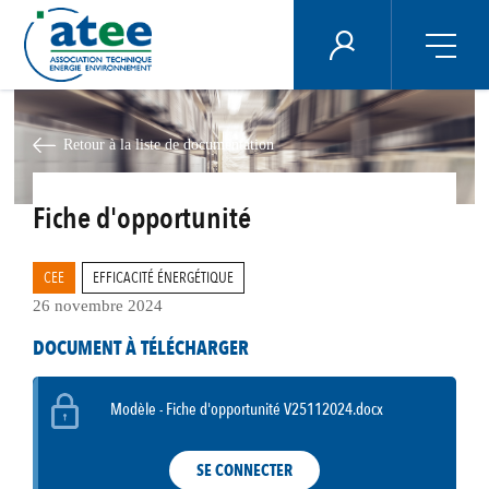
Panneau de gestion des cookies
ÉNERGIE PLUS
Aller
au
contenu
Retour à la liste de documentation
principal
Fiche d'opportunité
CEE
EFFICACITÉ ÉNERGÉTIQUE
26 novembre 2024
DOCUMENT À TÉLÉCHARGER
Modèle - Fiche d'opportunité V25112024.docx
SE CONNECTER