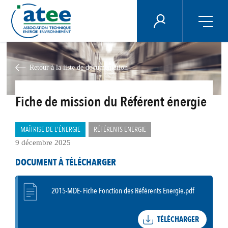
Panneau de gestion des cookies
ÉNERGIE PLUS
Aller
au
contenu
Retour à la liste de documentation
principal
Fiche de mission du Référent énergie
MAÎTRISE DE L'ÉNERGIE
RÉFÉRENTS ENERGIE
9 décembre 2025
DOCUMENT À TÉLÉCHARGER
2015-MDE- Fiche Fonction des Référents Energie.pdf
TÉLÉCHARGER