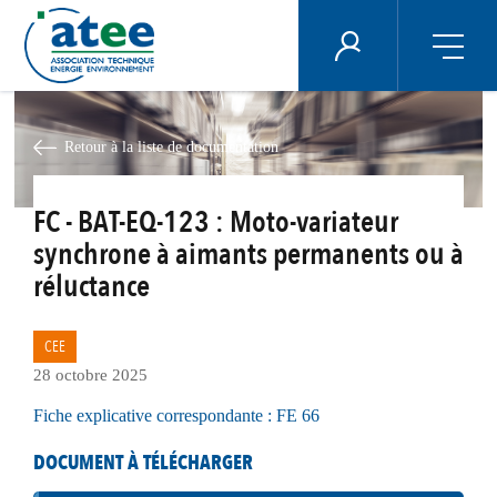
Panneau de gestion des cookies
ÉNERGIE PLUS
Aller
au
contenu
Retour à la liste de documentation
principal
FC - BAT-EQ-123 : Moto-variateur
synchrone à aimants permanents ou à
réluctance
CEE
28 octobre 2025
Fiche explicative correspondante : FE 66
DOCUMENT À TÉLÉCHARGER