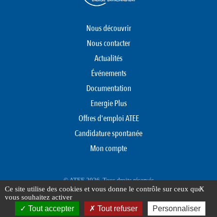
Nous découvrir
Nous contacter
Actualités
Événements
Documentation
Energie Plus
Offres d'emploi ATEE
Candidature spontanée
Mon compte
© ATEE 2026. Tous droits réservés
Ce site utilise des cookies et vous donne le contrôle sur ceux que
X
Protection des données personnelles
Mentions légales
Plan du site
vous souhaitez activer
FOOTER
Tout accepter
Tout refuser
Personnaliser