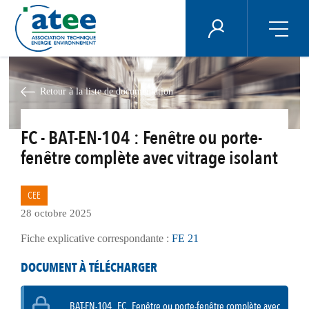
Panneau de gestion des cookies
ÉNERGIE PLUS
Aller
au
contenu
Retour à la liste de documentation
principal
FC - BAT-EN-104 : Fenêtre ou porte-
fenêtre complète avec vitrage isolant
CEE
28 octobre 2025
Fiche explicative correspondante :
FE 21
DOCUMENT À TÉLÉCHARGER
BAT-EN-104_FC_Fenêtre ou porte-fenêtre complète avec