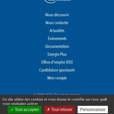
Nous découvrir
Nous contacter
Actualités
Événements
Documentation
Energie Plus
Offres d'emploi ATEE
Candidature spontanée
Mon compte
© ATEE 2026. Tous droits réservés
Ce site utilise des cookies et vous donne le contrôle sur ceux que
X
Protection des données personnelles
Mentions légales
Plan du site
vous souhaitez activer
FOOTER
Tout accepter
Tout refuser
Personnaliser