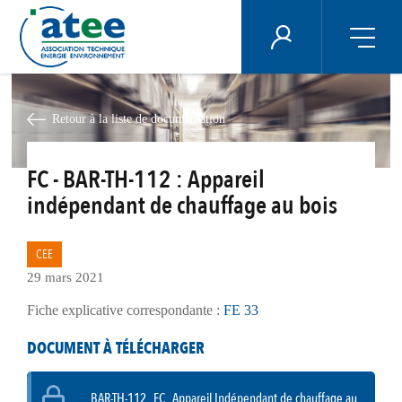
Panneau de gestion des cookies
ÉNERGIE PLUS
Aller
au
contenu
Retour à la liste de documentation
principal
FC - BAR-TH-112 : Appareil
indépendant de chauffage au bois
CEE
29 mars 2021
Fiche explicative correspondante :
FE 33
DOCUMENT À TÉLÉCHARGER
BAR-TH-112_FC_Appareil Indépendant de chauffage au