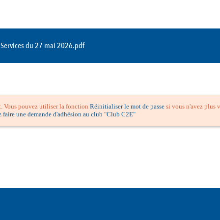
Services du 27 mai 2026.pdf
 Vous pouvez utiliser la fonction
Réinitialiser le mot de passe
si vous n'avez plus v
z faire une demande d'adhésion au club "Club C2E"