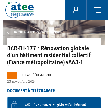
Panneau de gestion des cookies
ÉNERGIE PLUS
Aller
au
contenu
Retour à la liste de documentation
principal
BAR-TH-177 : Rénovation globale
d’un bâtiment résidentiel collectif
(France métropolitaine) vA63-1
CEE
EFFICACITÉ ÉNERGÉTIQUE
25 novembre 2024
DOCUMENT À TÉLÉCHARGER
BAR-TH-177 : Rénovation globale d’un bâtiment