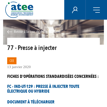
Panneau de gestion des cookies
ÉNERGIE PLUS
Aller
au
contenu
Retour à la liste de documentation
principal
77 - Presse à injecter
CEE
13 janvier 2020
FICHES D'OPÉRATIONS STANDARDISÉES CONCERNÉES :
FC - IND-UT-129 : PRESSE À INJECTER TOUTE
ÉLECTRIQUE OU HYBRIDE
DOCUMENT À TÉLÉCHARGER