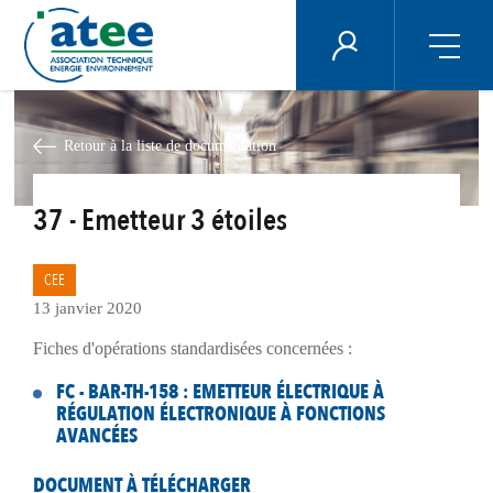
Panneau de gestion des cookies
ÉNERGIE PLUS
Aller
au
contenu
Retour à la liste de documentation
principal
37 - Emetteur 3 étoiles
CEE
13 janvier 2020
Fiches d'opérations standardisées concernées :
FC - BAR-TH-158 : EMETTEUR ÉLECTRIQUE À
RÉGULATION ÉLECTRONIQUE À FONCTIONS
AVANCÉES
DOCUMENT À TÉLÉCHARGER