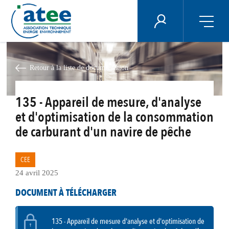
Panneau de gestion des cookies
ÉNERGIE PLUS
Aller
au
contenu
Retour à la liste de documentation
principal
135 - Appareil de mesure, d'analyse
et d'optimisation de la consommation
de carburant d'un navire de pêche
CEE
24 avril 2025
DOCUMENT À TÉLÉCHARGER
135 - Appareil de mesure d'analyse et d'optimisation de