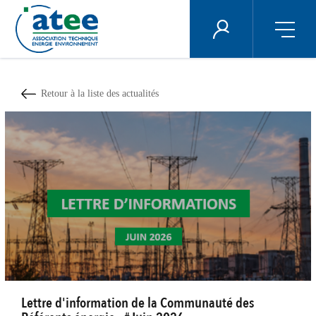
Panneau de gestion des cookies
ÉNERGIE PLUS
Aller
au
contenu
Retour à la liste des actualités
principal
Lettre d'information de la Communauté des