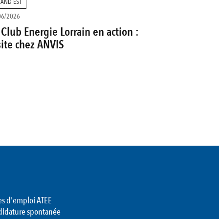
AND EST
06/2026
 Club Energie Lorrain en action :
site chez ANVIS
es d'emploi ATEE
didature spontanée