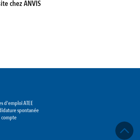
site chez ANVIS
es d'emploi ATEE
didature spontanée
 compte