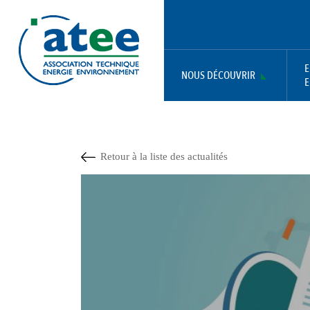
Aller
Panneau de gestion des cookies
au
contenu
principal
E
NOUS DÉCOUVRIR
E
MAIN
NAVIGATION
Retour à la liste des actualités