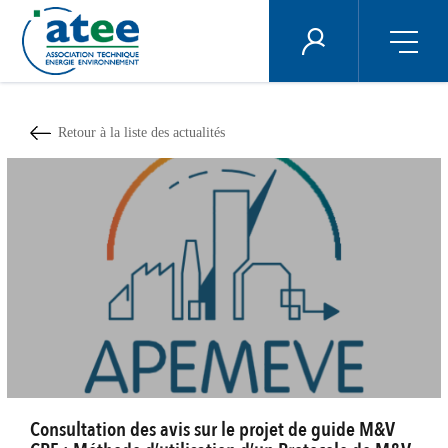
Panneau de gestion des cookies
ÉNERGIE PLUS
Aller
au
contenu
Retour à la liste des actualités
principal
Consultation des avis sur le projet de guide M&V