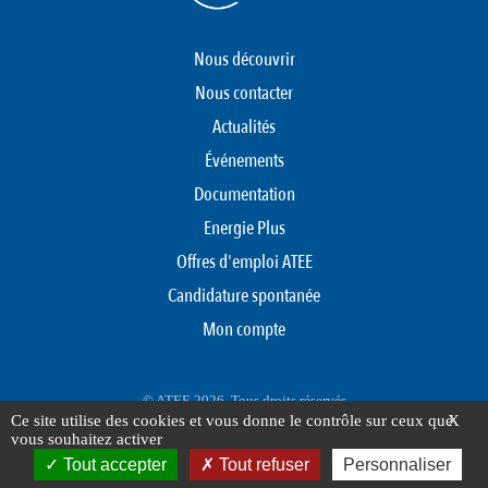
Nous découvrir
Nous contacter
Actualités
Événements
Documentation
Energie Plus
Offres d'emploi ATEE
Candidature spontanée
Mon compte
© ATEE 2026. Tous droits réservés
Ce site utilise des cookies et vous donne le contrôle sur ceux que
X
Protection des données personnelles
Mentions légales
Plan du site
vous souhaitez activer
FOOTER
Tout accepter
Tout refuser
Personnaliser