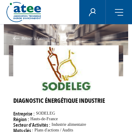
Panneau de gestion des cookies
ÉNERGIE PLUS
Aller
au
contenu
Retour à l'annuaire
principal
DIAGNOSTIC ÉNERGÉTIQUE INDUSTRIE
Entreprise :
SODELEG
Région :
Hauts-de-France
Secteur d'Activités :
Industrie alimentaire
Mots-clés :
Plans d'actions / Audits