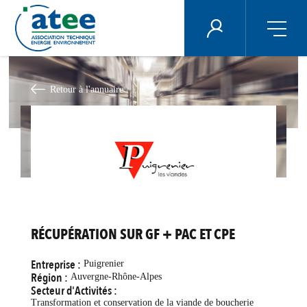
Panneau de gestion des cookies
ÉNERGIE PLUS
Aller
au
contenu
Retour à l'annuaire
principal
RÉCUPÉRATION SUR GF + PAC ET CPE
Entreprise :
Puigrenier
Région :
Auvergne-Rhône-Alpes
Secteur d'Activités :
Transformation et conservation de la viande de boucherie