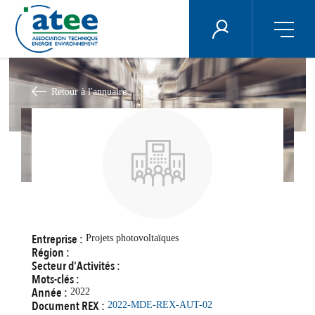
Panneau de gestion des cookies
ÉNERGIE PLUS
Aller
au
contenu
Retour à l'annuaire
principal
Entreprise :
Projets photovoltaïques
Région :
Secteur d'Activités :
Mots-clés :
Année :
2022
Document REX :
2022-MDE-REX-AUT-02