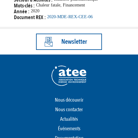
Mots-clés :
Chaleur fatale, Financement
Année :
2020
Document REX :
2020-MDE-REX-CEE-06
Newsletter
Nous découvrir
Nous contacter
Actualités
Événements