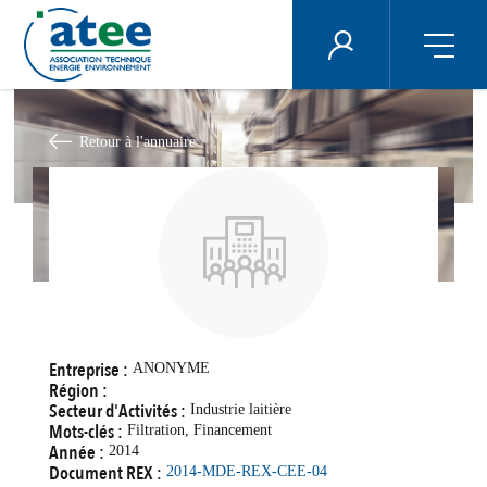
Panneau de gestion des cookies
ÉNERGIE PLUS
Aller
au
contenu
Retour à l'annuaire
principal
Entreprise :
ANONYME
Région :
Secteur d'Activités :
Industrie laitière
Mots-clés :
Filtration, Financement
Année :
2014
Document REX :
2014-MDE-REX-CEE-04