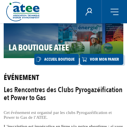
Panneau de gestion des cookies
ÉNERGIE PLUS
Aller
au
contenu
principal
LA BOUTIQUE ATEE
ACCUEIL BOUTIQUE
VOIR MON PANIER
ÉVÉNEMENT
Les Rencontres des Clubs Pyrogazéification
et Power to Gas
Cet événement est organisé par les clubs Pyrogazéification et
Power to Gas de l’ATEE.
L'inscription est impérative en ligne via notre eboutique : si vous