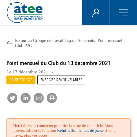
Panneau de gestion des cookies
ÉNERGIE PLUS
Aller
au
contenu
Retour au Groupe de travail Espace Adhérents -Point mensuel-
principal
Club P2G
Point mensuel du Club du 13 décembre 2021
Le 13 décembre 2021 -
POWER-TO-GAS
ENERGIES RENOUVELABLES
Merci de vous connecter pour lire la suite de cet article. Vous
pouvez utiliser la fonction
Réinitialiser le mot de passe
si vous
n'avez plus vos accès.