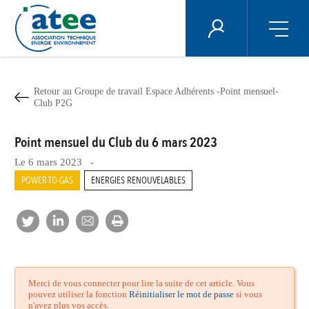
Panneau de gestion des cookies
ÉNERGIE PLUS
Aller
au
contenu
Retour au Groupe de travail Espace Adhérents -Point mensuel-
principal
Club P2G
Point mensuel du Club du 6 mars 2023
Le 6 mars 2023 -
POWER-TO-GAS
ENERGIES RENOUVELABLES
Merci de vous connecter pour lire la suite de cet article. Vous
pouvez utiliser la fonction
Réinitialiser le mot de passe
si vous
n'avez plus vos accès.