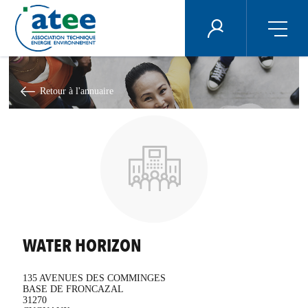
Panneau de gestion des cookies
ÉNERGIE PLUS
Aller
au
contenu
Retour à l'annuaire
principal
WATER HORIZON
135 AVENUES DES COMMINGES
BASE DE FRONCAZAL
31270