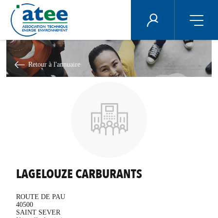
Panneau de gestion des cookies
ÉNERGIE PLUS
Aller
au
contenu
Retour à l'annuaire
principal
LAGELOUZE CARBURANTS
ROUTE DE PAU
40500
SAINT SEVER