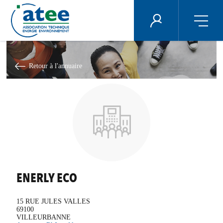
Panneau de gestion des cookies
ÉNERGIE PLUS
Aller
au
contenu
Retour à l'annuaire
principal
ENERLY ECO
15 RUE JULES VALLES
69100
VILLEURBANNE