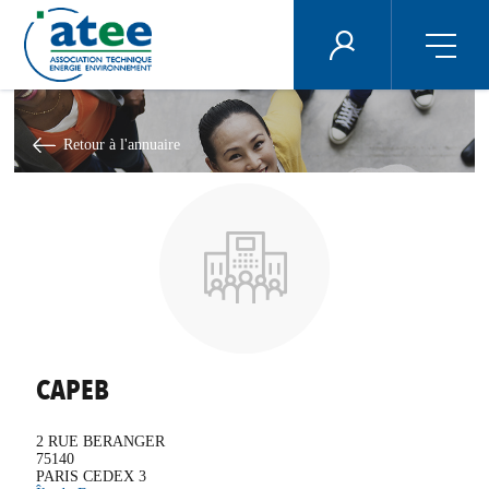
Panneau de gestion des cookies
ÉNERGIE PLUS
Aller
au
contenu
Retour à l'annuaire
principal
CAPEB
2 RUE BERANGER
75140
PARIS CEDEX 3