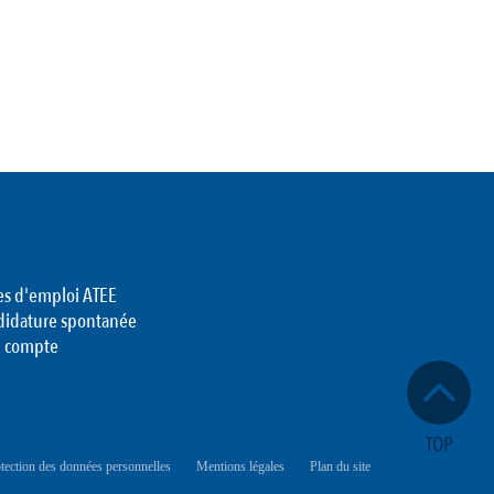
es d'emploi ATEE
didature spontanée
 compte
tection des données personnelles
Mentions légales
Plan du site