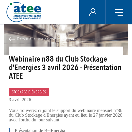
Panneau de gestion des cookies
ÉNERGIE PLUS
Aller
au
contenu
Retour à la liste de documentation
principal
Webinaire n88 du Club Stockage
d'Energies 3 avril 2026 - Présentation
ATEE
STOCKAGE D'ÉNERGIES
3 avril 2026
Vous trouverez ci-joint le support du webinaire mensuel n°86
du Club Stockage d'Energies ayant eu lieu le 27 janvier 2026
avec l'ordre du jour suivant :
Présentation de BelEnergia