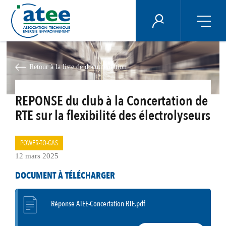
Panneau de gestion des cookies
ÉNERGIE PLUS
Aller
au
contenu
Retour à la liste de documentation
principal
REPONSE du club à la Concertation de
RTE sur la flexibilité des électrolyseurs
POWER-TO-GAS
12 mars 2025
DOCUMENT À TÉLÉCHARGER
Réponse ATEE-Concertation RTE.pdf