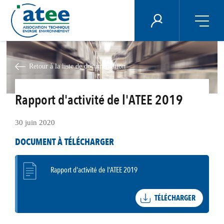
Panneau de gestion des cookies
ÉNERGIE PLUS
Aller
au
contenu
Retour à la liste de documentation
principal
Rapport d'activité de l'ATEE 2019
30 juin 2020
DOCUMENT À TÉLÉCHARGER
Rapport d'activité de l'ATEE 2019
TÉLÉCHARGER