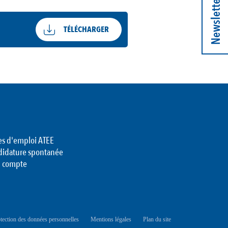
Newsletter
TÉLÉCHARGER
es d'emploi ATEE
didature spontanée
 compte
tection des données personnelles
Mentions légales
Plan du site