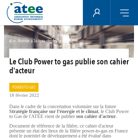
Panneau de gestion des cookies
ÉNERGIE PLUS
Aller
au
contenu
Retour à la liste de documentation
principal
Le Club Power to gas publie son cahier
d'acteur
POWER-TO-GAS
18 février 2022
Dans le cadre de la concertation volontaire sur la future
Stratégie française sur l’énergie et le climat
, le Club Power
to Gas de l'ATEE vient de publier
son cahier d'acteur
.
Document de référence de la filière, ce cahier d'acteur
présente un état des lieux de la filière power-to-gas en France
dont le potentiel de développement a été évalué dans