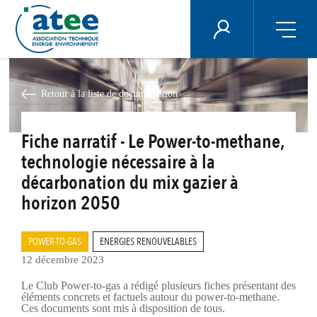
Panneau de gestion des cookies
ÉNERGIE PLUS
Aller
au
contenu
Retour à la liste de documentation
principal
Fiche narratif - Le Power-to-methane,
technologie nécessaire à la
décarbonation du mix gazier à
horizon 2050
POWER-TO-GAS
ENERGIES RENOUVELABLES
12 décembre 2023
Le Club Power-to-gas a rédigé plusieurs fiches présentant des
éléments concrets et factuels autour du power-to-methane.
Ces documents sont mis à disposition de tous.