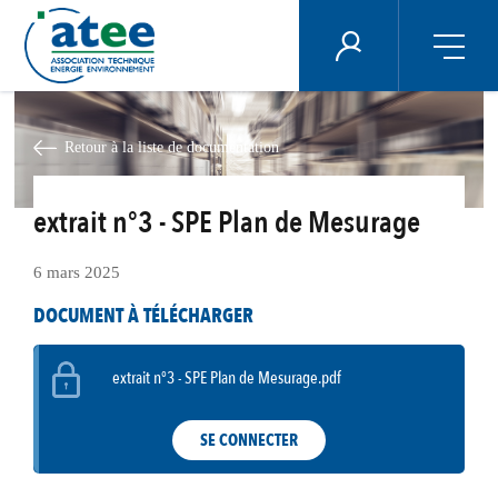
Panneau de gestion des cookies
ÉNERGIE PLUS
Aller
au
contenu
Retour à la liste de documentation
principal
extrait n°3 - SPE Plan de Mesurage
6 mars 2025
DOCUMENT À TÉLÉCHARGER
extrait n°3 - SPE Plan de Mesurage.pdf
SE CONNECTER