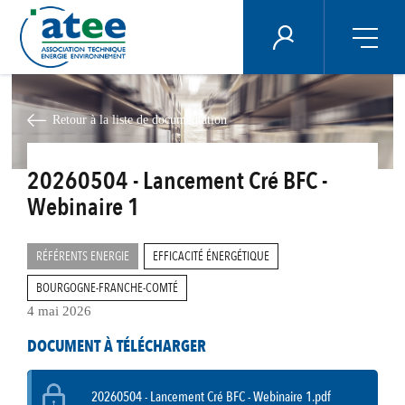
Panneau de gestion des cookies
ÉNERGIE PLUS
Aller
au
contenu
Retour à la liste de documentation
principal
20260504 - Lancement Cré BFC -
Webinaire 1
RÉFÉRENTS ENERGIE
EFFICACITÉ ÉNERGÉTIQUE
BOURGOGNE-FRANCHE-COMTÉ
4 mai 2026
DOCUMENT À TÉLÉCHARGER
20260504 - Lancement Cré BFC - Webinaire 1.pdf