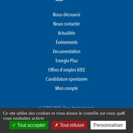
Nous découvrir
Nous contacter
Actualités
Événements
Documentation
Energie Plus
Offres d'emploi ATEE
Candidature spontanée
Mon compte
© ATEE 2026. Tous droits réservés
Ce site utilise des cookies et vous donne le contrôle sur ceux que
X
Protection des données personnelles
Mentions légales
Plan du site
vous souhaitez activer
FOOTER
Tout accepter
Tout refuser
Personnaliser
MENU