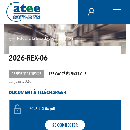
Panneau de gestion des cookies
ÉNERGIE PLUS
Aller
au
contenu
Retour à la liste de documentation
principal
2026-REX-06
RÉFÉRENTS ENERGIE
EFFICACITÉ ÉNERGÉTIQUE
11 juin 2026
DOCUMENT À TÉLÉCHARGER
2026-REX-06.pdf
SE CONNECTER