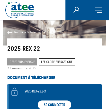
Panneau de gestion des cookies
ÉNERGIE PLUS
Aller
au
contenu
Retour à la liste de documentation
principal
2025-REX-22
RÉFÉRENTS ENERGIE
EFFICACITÉ ÉNERGÉTIQUE
21 novembre 2025
DOCUMENT À TÉLÉCHARGER
2025-REX-22.pdf
SE CONNECTER