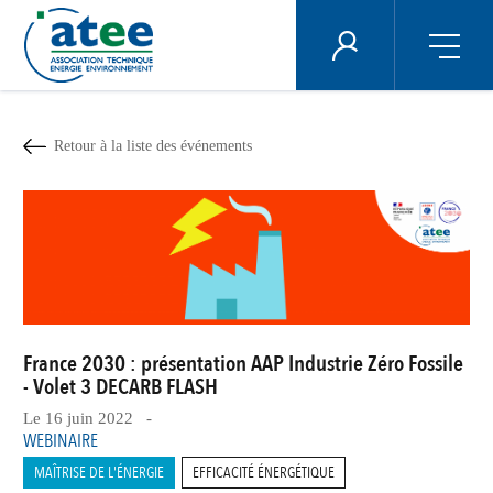
Panneau de gestion des cookies
ÉNERGIE PLUS
Aller
au
contenu
Retour à la liste des événements
principal
France 2030 : présentation AAP Industrie Zéro Fossile
- Volet 3 DECARB FLASH
Le 16 juin 2022 -
WEBINAIRE
MAÎTRISE DE L'ÉNERGIE
EFFICACITÉ ÉNERGÉTIQUE